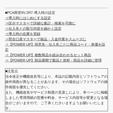
■PCA商管9V.2R7-導入時の設定
⇒導入時にはじめにする設定
⇒区分マスターで詳細な集計・検索を可能に
⇒仕入先との取引内容を細かく設定
⇒導入時の在庫を登録
⇒照合口座マスターで振込・入金作業をスムーズに
⇒【POWER UP】得意先・仕入先ごとに商品コード・単価を設
定
⇒【POWER UP】複数商品を組み合わせるセット商品
⇒【POWER UP】部品展開で製品と資材・部品を詳細に管理
■注意点
法令改正や機能改良等により、本誌の記載内容とソフトウェアの
操作画面が異なることがあります。その場合はソフトウェアの操
作画面を優先してください。
また、機能改良やサービス制度の見直しにより、本ページに掲載
しました専用用紙の型番や料金、サービス内容等が変更となる場
合がございますので、ご了承くださいますようお願いいたしま
す。