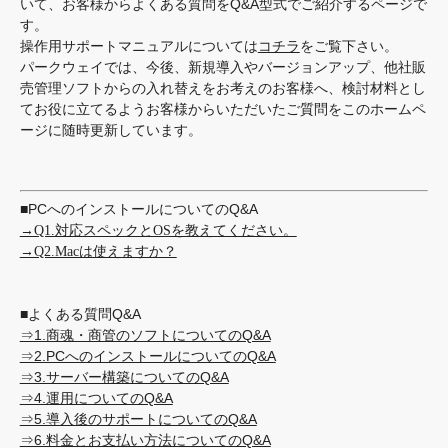
いて、お客様からよくある質問をQ&A型式でご紹介するページで
す。
操作用サポートマニュアルについては
コチラ
をご覧下さい。
パークウェイでは、今後、新規導入やバージョンアップ、他社販
売管理ソフトからの入れ替えをお考えのお客様へ、検討材料とし
てお役に立てるようお客様からいただいたご質問をこのホームペ
ージに随時更新しています。
■PCへのインストールについてのQ&A
→Q1.対応スペックとOSを教えてください。
→Q2.Macは使えますか？
■よくある質問Q&A
⇒1.商魂・商管のソフトについてのQ&A
⇒2.PCへのインストールについてのQ&A
⇒3.サーバー構築についてのQ&A
⇒4.運用についてのQ&A
⇒5.導入後のサポートについてのQ&A
⇒6.料金とお支払い方法についてのQ&A