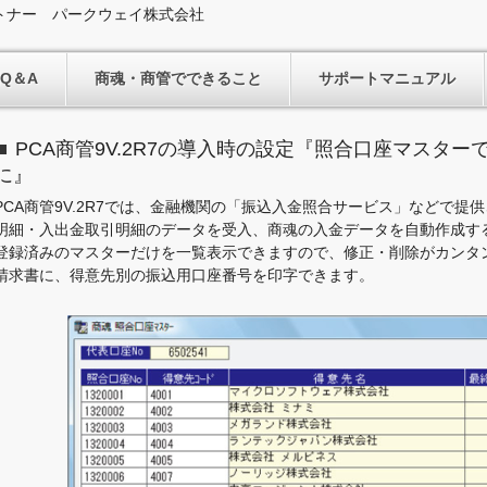
トナー パークウェイ株式会社
Q＆A
商魂・商管でできること
サポートマニュアル
PCA商管9V.2R7の導入時の設定『照合口座マスタ
に』
PCA商管9V.2R7では、金融機関の「振込入金照合サービス」などで
明細・入出金取引明細のデータを受入、商魂の入金データを自動作成す
登録済みのマスターだけを一覧表示できますので、修正・削除がカンタ
請求書に、得意先別の振込用口座番号を印字できます。