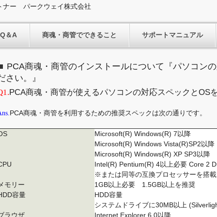
トナー パークウェイ株式会社
Q＆A
商魂・商管でできること
サポートマニュアル
PCA商魂・商管のインストールについて『パソコンの
ださい。』
Q1.
PCA商魂・商管が使えるパソコンの対応スペックとOS
Ans.
PCA商魂・商管を利用するための推奨スペックは次の通りです。
OS
Microsoft(R) Windows(R) 7以降
Microsoft(R) Windows Vista(R)SP2以降
Microsoft(R) Windows(R) XP SP3以降
CPU
Intel(R) Pentium(R) 4以上必要 Core
※または同等の互換プロセッサーを搭載
メモリー
1GB以上必要 1.5GB以上を推奨
HDD容量
HDD容量
システムドライブに30MB以上 (Silverl
ブラウザ
Internet Explorer 6.0以降